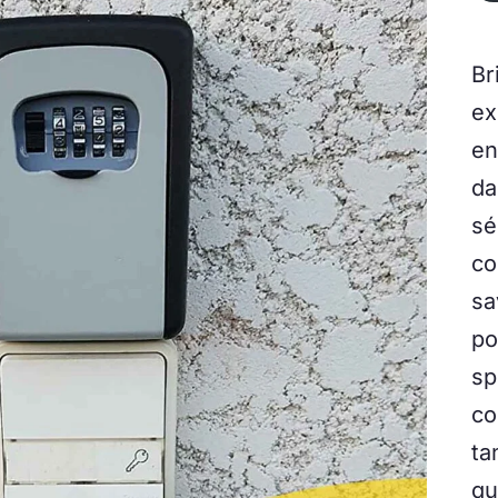
Br
ex
en
da
sé
co
sa
po
sp
co
ta
qu