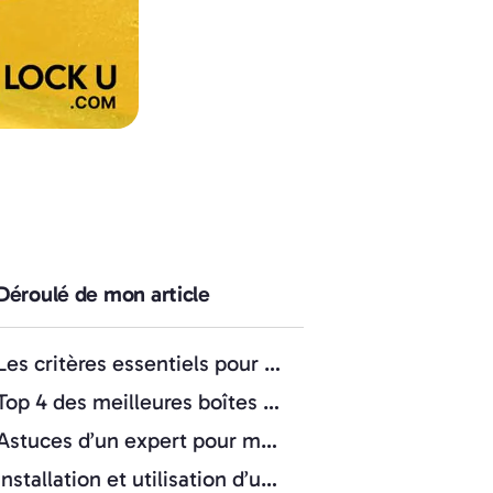
Déroulé de mon article
Les critères essentiels pour choisir une boîte à clé fiable
Top 4 des meilleures boîtes à clés sécurisées en 2024
Astuces d’un expert pour maximiser la sécurité de votre boîte à clé
Installation et utilisation d’une boîte à clefs