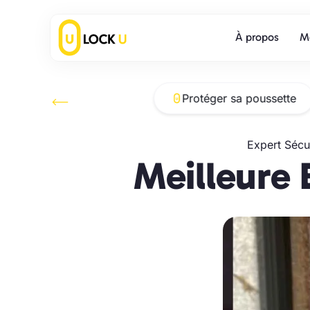
À propos
Me
sa voiture
Protéger sa poussette
Expert Sécu
Meilleure 